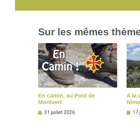
Sur les mêmes thèm
En camin, au Pont de
A la
Montvert
Nîme
31 juillet 2026
17 