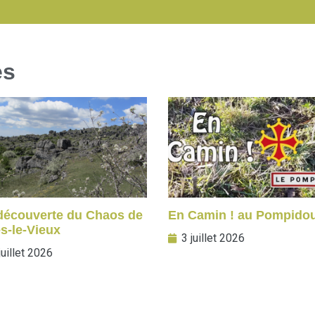
es
 découverte du Chaos de
En Camin ! au Pompido
s-le-Vieux
3 juillet 2026
juillet 2026