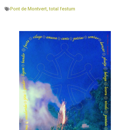
Pont de Montvert
,
total festum