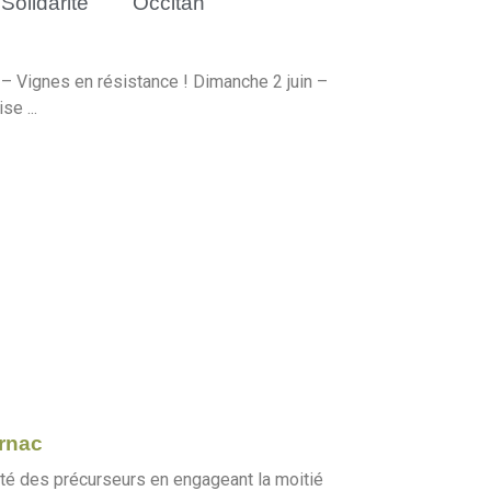
Solidarité
Occitan
– Vignes en résistance ! Dimanche 2 juin –
e ...
ornac
té des précurseurs en engageant la moitié