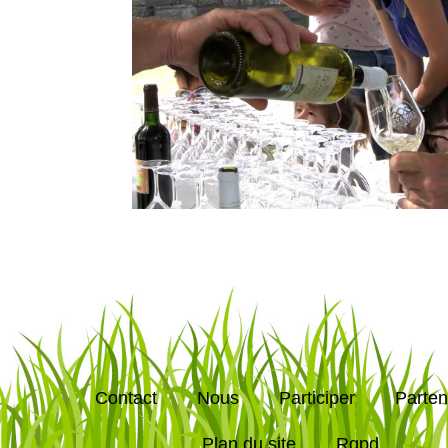
Contact
Nous
Participer
Parten
Plan du site
Rgpd