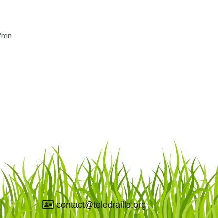
7mn
contact@teledraille.org