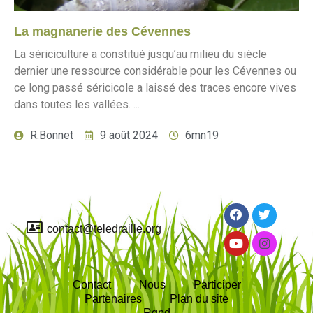
La magnanerie des Cévennes
La sériciculture a constitué jusqu’au milieu du siècle
dernier une ressource considérable pour les Cévennes ou
ce long passé séricicole a laissé des traces encore vives
dans toutes les vallées. ...
R.Bonnet
9 août 2024
6mn19
contact@teledraille.org
Contact
Nous
Participer
Partenaires
Plan du site
Rgpd