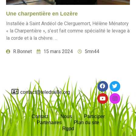
Une charpentière en Lozère
Installée à Saint Andéol de Clerguemort, Hélène Ménatory
« la Charpentière », s’est fait comme spécialité le levage à
la corde et à la chèvre. ...
R.Bonnet
15 mars 2024
5mn44
contact@teledraille.org
Contact
Nous
Participer
Partenaires
Plan du site
Rgpd