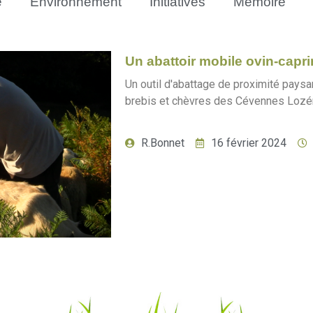
e
Environnement
Initiatives
Mémoire
Un abattoir mobile ovin-capr
Un outil d'abattage de proximité paysan
brebis et chèvres des Cévennes Lozéri
R.Bonnet
16 février 2024