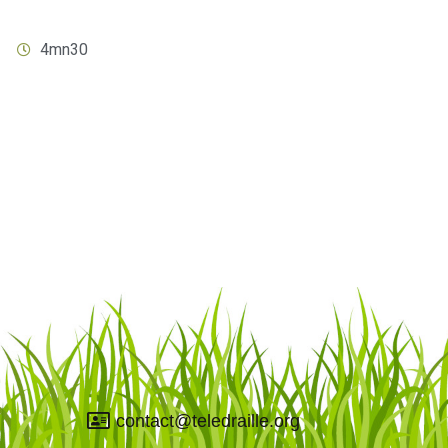
2
4mn30
contact@teledraille.org