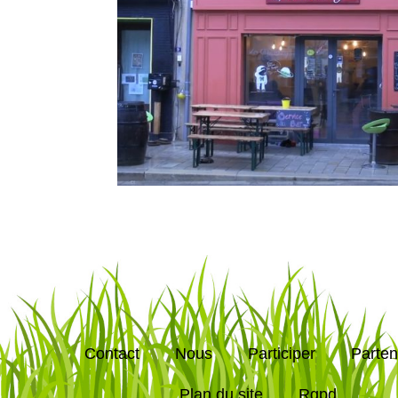
Contact
Nous
Participer
Parten
Plan du site
Rgpd