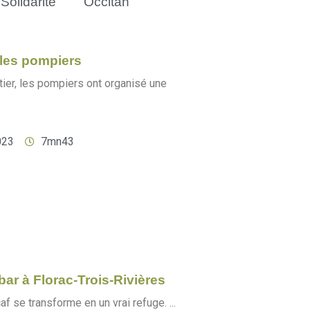
Solidarité
Occitan
les pompiers
ntier, les pompiers ont organisé une
023
7mn43
ar à Florac-Trois-Rivières
f se transforme en un vrai refuge. ...