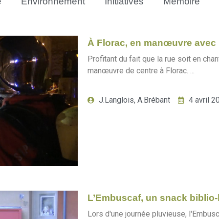
e
Environnement
Initiatives
Mémoire
À Florac, en manœuvre avec 
Profitant du fait que la rue soit en cha
manœuvre de centre à Florac. ...
J.Langlois, A.Brébant
4 avril 2
L’Embuscaf, un snack biblio-b
Lors d'une journée pluvieuse, l'Embusca