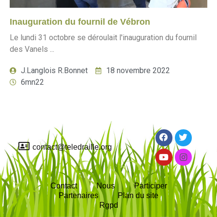
Inauguration du fournil de Vébron
Le lundi 31 octobre se déroulait l'inauguration du fournil
des Vanels ...
J.Langlois R.Bonnet
18 novembre 2022
6mn22
contact@teledraille.org
Contact
Nous
Participer
Partenaires
Plan du site
Rgpd