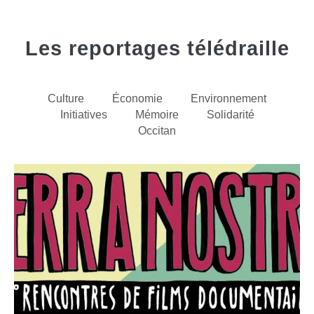
Les reportages télédraille
Culture
Économie
Environnement
Initiatives
Mémoire
Solidarité
Occitan