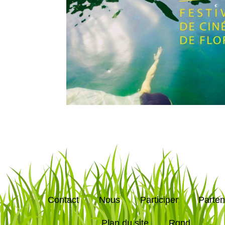
Contact
Nous
Participer
Parten
Plan du site
Rgpd