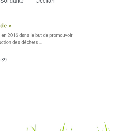
Solidarité
Occitan
ude »
ée en 2016 dans le but de promouvoir
uction des déchets ...
n39