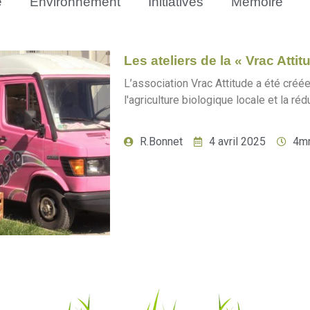
e
Environnement
Initiatives
Mémoire
Les ateliers de la « Vrac Attit
L’association Vrac Attitude a été cré
l'agriculture biologique locale et la réd
R.Bonnet
4 avril 2025
4m