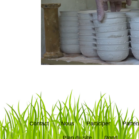
Contact
Nous
Participer
Parten
Plan du site
Rgpd