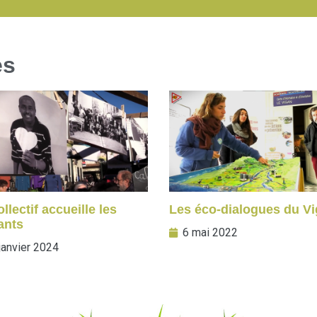
es
llectif accueille les
Les éco-dialogues du V
ants
6 mai 2022
janvier 2024