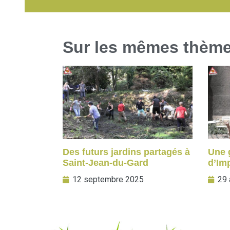
Sur les mêmes thèm
Des futurs jardins partagés à
Une g
Saint-Jean-du-Gard
d’Im
12 septembre 2025
29 