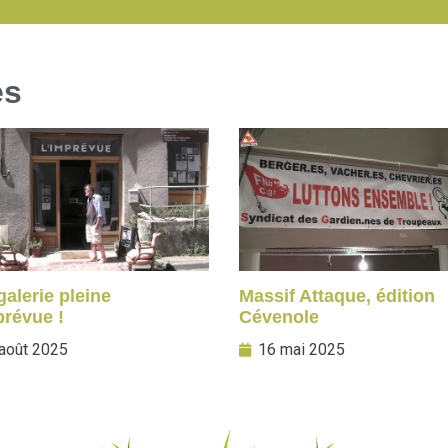
es
alerie pleine
Massif Attaque, édition
prévue !
Cévenole
août 2025
16 mai 2025