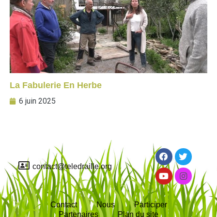
La Fabulerie En Herbe
6 juin 2025
contact@teledraille.org
Contact
Nous
Participer
Partenaires
Plan du site