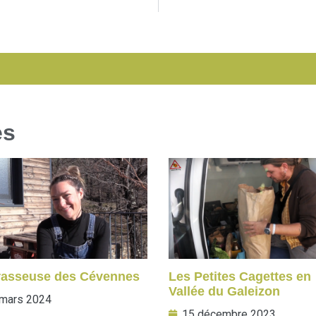
es
rasseuse des Cévennes
Les Petites Cagettes en
Vallée du Galeizon
mars 2024
15 décembre 2023