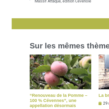
Massif Attaque, édition Cévenole
Sur les mêmes thèm
“Renouveau de la Pomme –
La b
100 % Cévennes”, une
29 
appellation désormais