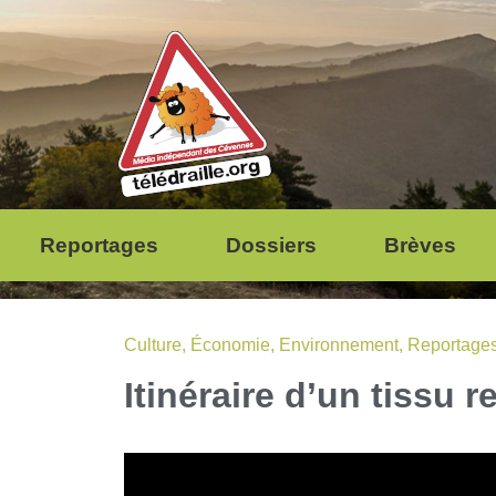
Reportages
Dossiers
Brèves
Culture
,
Économie
,
Environnement
,
Reportage
Itinéraire d’un tissu r