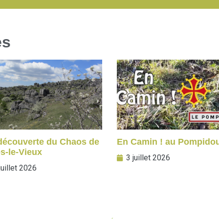
es
 découverte du Chaos de
En Camin ! au Pompido
s-le-Vieux
3 juillet 2026
juillet 2026