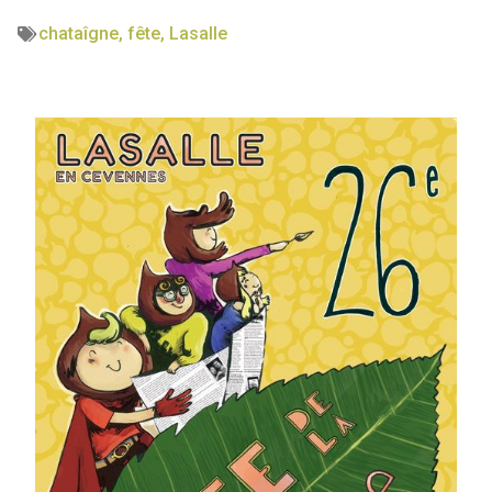
chataîgne
,
fête
,
Lasalle