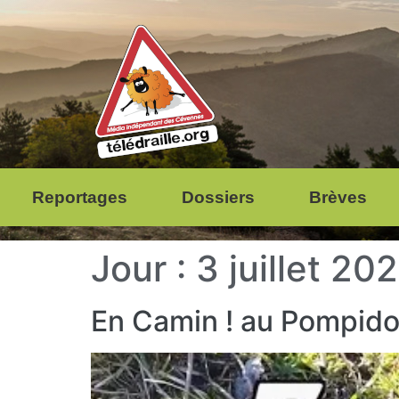
Reportages
Dossiers
Brèves
Jour :
3 juillet 20
En Camin ! au Pompid